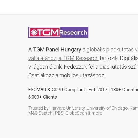
A TGM Panel Hungary
a
globális piackutatás 
vállalatához, a TGM Research
tartozik. Digitáli
világban élünk. Fedezzük fel a piackutatás szá
Csatlakozz a mobilos utazáshoz.
ESOMAR & GDPR Compliant | Est. 2017 | 130+ Countri
6,000+ Clients
Trusted by Harvard University, University of Chicago, Kant
M&C Saatchi, PBS, GlobeScan & more