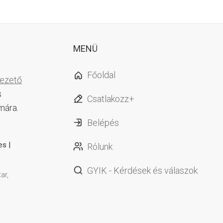
MENÜ
Főoldal
vezető
s
Csatlakozz+
mára.
Belépés
es |
Rólunk
GYIK - Kérdések és válaszok
ar,